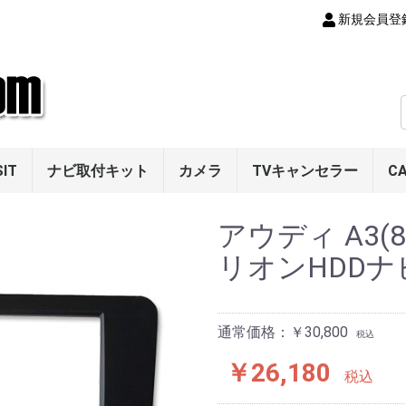
新規会員登
SIT
ナビ取付キット
カメラ
TVキャンセラー
C
メルセデス・ベンツ
PORSCHE
フェラーリ
ボルボ
アルファ ロメオ
VW
ルノー
アウディ
フロントビューカメラ
サイドビューカメラ
リアビューカメラ
Aクラス
Bクラス
Cクラス
Eクラス
CLSクラス
CLKクラス
SLKクラス
Gクラス
Mクラス
Rクラス
Vクラス
SLクラス
911(996/997/991)
ボクスター
ケイマン(987/981)
カイエン(955/958)
パナメーラ(970)
アウディ A3(8
(986/987/981)
リオンHDDナ
通常価格：￥30,800
税込
￥26,180
税込