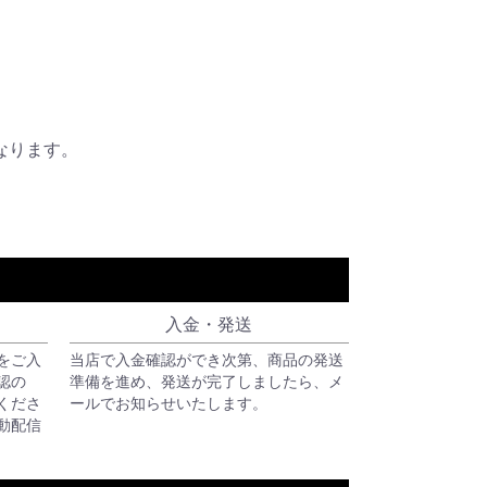
なります。
入金・発送
をご入
当店で入金確認ができ次第、商品の発送
認の
準備を進め、発送が完了しましたら、メ
くださ
ールでお知らせいたします。
動配信