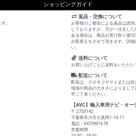
ショッピングガイド
返品・交換について
ます。
お客様のご都合による返品は原則
しておりますが、万が一注文した
ある場合は、商品お受け取り後5
お取替えをさせて頂きます。詳細
い。
送料について
お買い上げごとに送料をいただい
配送について
配送は、クロネコヤマトまたは佐
地域や商品の大きさによりまして
卒ご了承ください。
【AVC】輸入車用ナビ・オー
〒 2720142
千葉県市川市欠真間1-10-11
電話：0473901678
営業時間
10:00～18:00