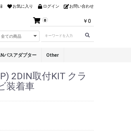
録
お気に入り
ログイン
お問い合わせ
￥0
0
ANバスアダプター
Other
アンテナ変換コード
スピーカー電源ハーネ
サウンドシステム・レ
アンテナケース
ルームミラーモニター
オンダッシュモニター
P) 2DIN取付KIT クラ
ス
ベルアダプター
ビ装着車