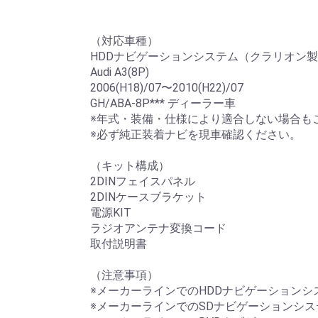
（対応車種）
HDDナビゲーションシステム（クラリオン
Audi A3(8P)
2006(H18)/07〜2010(H22)/07
GH/ABA-8P*** ディーラー車
※年式・装備・仕様により適合しない場合も
※必ず純正装着ナビを現車確認ください。
（キット構成）
2DINフェイスパネル
2DINケースブラケット
電源KIT
ラジオアンテナ変換コード
取付説明書
（注意事項）
※メーカーラインでのHDDナビゲーション
※メーカーラインでのSDナビゲーションシ