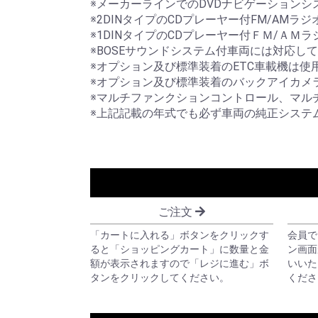
※メーカーラインでのDVDナビゲーションシ
※2DINタイプのCDプレーヤー付FM/AM
※1DINタイプのCDプレーヤー付ＦＭ/Ａ
※BOSEサウンドシステム付車両には対応し
※オプション及び標準装着のETC車載機は使
※オプション及び標準装着のバックアイカメ
※マルチファンクションコントロール、マル
※上記記載の年式でも必ず車両の純正システ
ご注文
「カートに入れる」ボタンをクリックす
会員で
ると「ショッピングカート」に数量と金
ン画面
額が表示されますので「レジに進む」ボ
いいた
タンをクリックしてください。
くださ