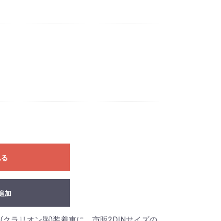
れる
追加
(クラリオン製)装着車に、市販2DINサイズの