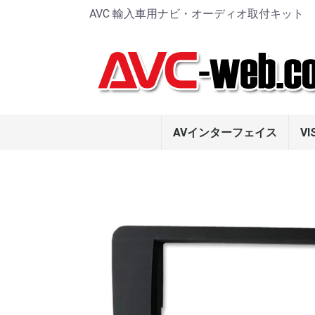
AVC 輸入車用ナビ・オーディオ取付キット
AVインターフェイス
VI
MERCEDES BENZ
BMW
AUDI
PORSCHE
PEUGEOT
LAMBORGHINI
JAGUAR
LANDROVER
MASERATI
VOLVO
VW
HDMI入力